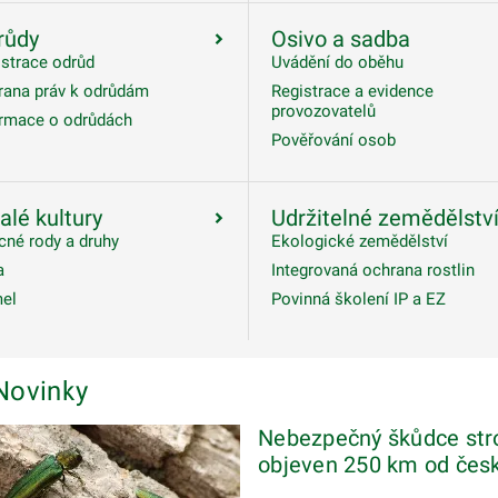
růdy
Osivo a sadba
istrace odrůd
Uvádění do oběhu
rana práv k odrůdám
Registrace a evidence
provozovatelů
ormace o odrůdách
Pověřování osob
alé kultury
Udržitelné zemědělstv
cné rody a druhy
Ekologické zemědělství
a
Integrovaná ochrana rostlin
el
Povinná školení IP a EZ
Novinky
Nebezpečný škůdce str
objeven 250 km od česk