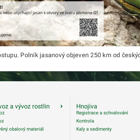
tupu. Polník jasanový objeven 250 km od českýc
oz a vývoz rostlin
Hnojiva
oz
Registrace a schvalování
oz
Kontrola
ěný obalový materiál
Kaly a sedimenty