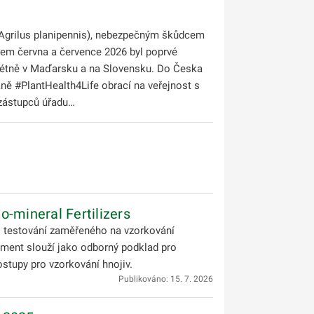
Agrilus planipennis), nebezpečným škůdcem
hem června a července 2026 byl poprvé
krétně v Maďarsku a na Slovensku. Do Česka
 #PlantHealth4Life obrací na veřejnost s
 zástupců úřadu…
o-mineral Fertilizers
o testování zaměřeného na vzorkování
ment slouží jako odborný podklad pro
stupy pro vzorkování hnojiv.
Publikováno: 15. 7. 2026