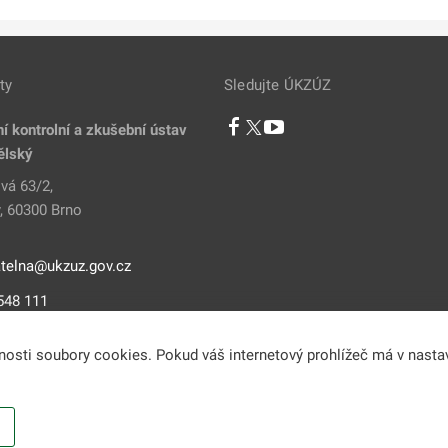
ty
Sledujte ÚKZÚZ
í kontrolní a zkušební ústav
ělský
vá 63/2,
, 60300 Brno
telna@ukzuz.gov.cz
548 111
vnosti soubory cookies. Pokud váš internetový prohlížeč má v nasta
jsou poskytovány v souladu se zákonem č. 106/1999 Sb., o svobodném přístupu k 