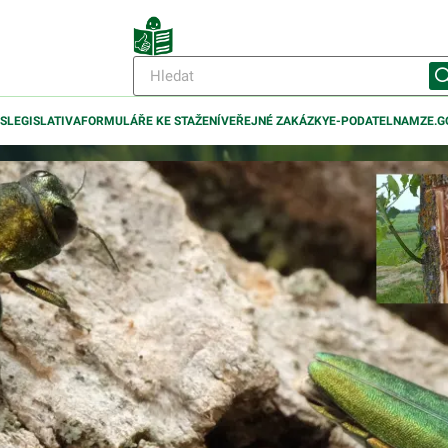
IS
LEGISLATIVA
FORMULÁŘE KE STAŽENÍ
VEŘEJNÉ ZAKÁZKY
E-PODATELNA
MZE.G