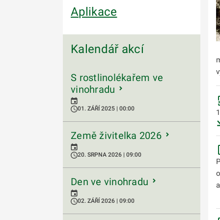
Aplikace
Kalendář akcí
m
v
S rostlinolékařem ve
vinohradu
01. ZÁŘÍ 2025 | 00:00
1
Země živitelka 2026
20. SRPNA 2026 | 09:00
P
o
Den ve vinohradu
a
02. ZÁŘÍ 2026 | 09:00