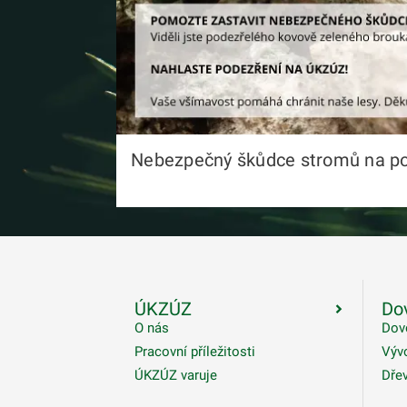
Nebezpečný škůdce stromů na pos
ÚKZÚZ
Dov
O nás
Dov
Pracovní příležitosti
Výv
ÚKZÚZ varuje
Dřev