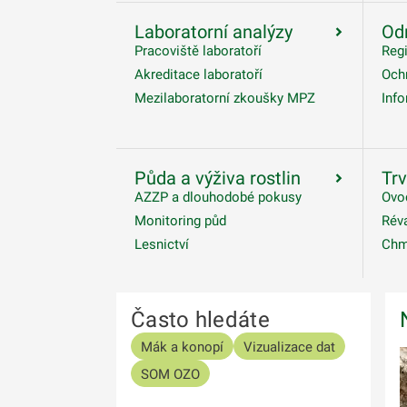
Laboratorní analýzy
Od
Pracoviště laboratoří
Reg
Akreditace laboratoří
Och
Mezilaboratorní zkoušky MPZ
Inf
Půda a výživa rostlin
Trv
AZZP a dlouhodobé pokusy
Ovo
Monitoring půd
Rév
Lesnictví
Chm
Často hledáte
Mák a konopí
Vizualizace dat
SOM OZO