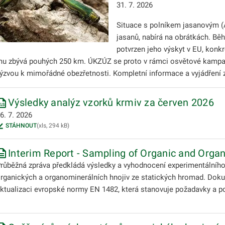
31. 7. 2026
Situace s polníkem jasanovým (
jasanů, nabírá na obrátkách. Bě
potvrzen jeho výskyt v EU, kon
u zbývá pouhých 250 km. ÚKZÚZ se proto v rámci osvětové kampaně
ýzvou k mimořádné obezřetnosti. Kompletní informace a vyjádření
Výsledky analýz vzorků krmiv za červen 2026
6. 7. 2026
STÁHNOUT
(xls, 294 kB)
Interim Report - Sampling of Organic and Organ
růběžná zpráva předkládá výsledky a vyhodnocení experimentálníh
rganických a organominerálních hnojiv ze statických hromad. Doku
ktualizaci evropské normy EN 1482, která stanovuje požadavky a po