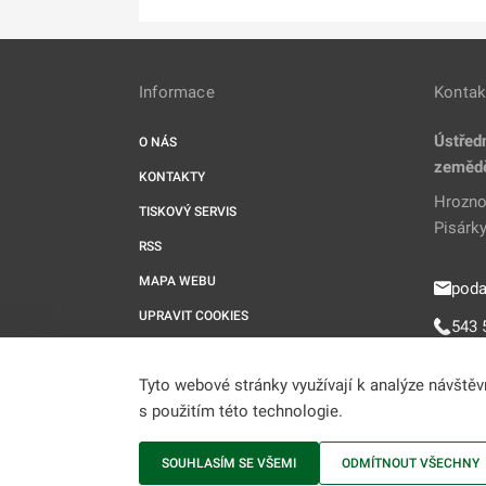
Informace
Kontak
Ústředn
O NÁS
zeměd
KONTAKTY
Hrozno
TISKOVÝ SERVIS
Pisárky
RSS
MAPA WEBU
poda
UPRAVIT COOKIES
543 
Tyto webové stránky využívají k analýze návště
s použitím této technologie.
SOUHLASÍM SE VŠEMI
ODMÍTNOUT VŠECHNY
ÚKZÚZ © 2009-2021 Ministerstvo zemědělství • Informace 