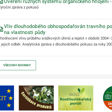
Ověření různých systémů organického hnojení 
ýroční zpráva z pokusů
Vliv dlouhodobého obhospodařován travního por
na vlastnosti půdy
hodnocení vlivu průběhu srážkových úhrnů a teplot v období 2004–20
 jejich odběr. Analytická zpráva z dlouhodobého pokusu za roky 20
VŠECHNY NOVINKY