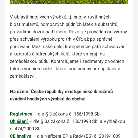
V oblasti
hnojivých výrobků, tj. hnojiv, rostlinných
biostimulantů
, pomocných půdních látek a substrátů,
provádíme dozor nad trhem. Dozor je prováděn od výroby,
přes schválení výrobku pro trh v ČR, až po správné
používání. Mezi naše další kompetence patří schvalování
a kontrola čistírenských kalů, které směřují na
zemědělskou půdu. Kontrolujeme i sedimenty z vodních
toků a vodních nádrží, které jsou určeny pro aplikaci v
zemědělství.
Na území České republiky existuje několik režimů
uvádění hnojivých výrobků do oběhu:
Registrace
– dle § 3 zákona č. 156/1998 Sb.
Ohlášení
– dle § 3a zákona č. 156/1998 Sb. a Vyhláškou
č. 474/2000 Sb.
CE hnojiva
– dle Nařízení EP a Rady (ES) č. 2019/1009.