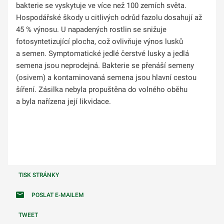
bakterie se vyskytuje ve více než 100 zemích světa.
Hospodářské škody u citlivých odrůd fazolu dosahují až
45 % výnosu. U napadených rostlin se snižuje
fotosyntetizující plocha, což ovlivňuje výnos lusků
a semen. Symptomatické jedlé čerstvé lusky a jedlá
semena jsou neprodejná. Bakterie se přenáší semeny
(osivem) a kontaminovaná semena jsou hlavní cestou
šíření. Zásilka nebyla propuštěna do volného oběhu
a byla nařízena její likvidace.
TISK STRÁNKY
POSLAT E-MAILEM
TWEET