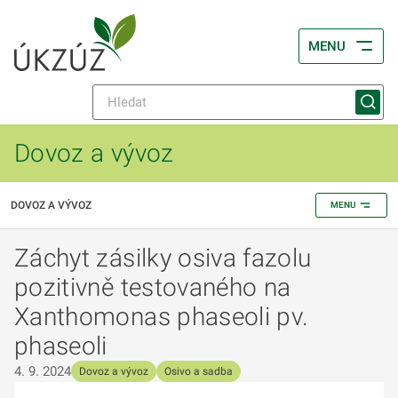
MENU
Dovoz a vývoz
DOVOZ A VÝVOZ
MENU
Záchyt zásilky osiva fazolu
pozitivně testovaného na
Xanthomonas phaseoli pv.
phaseoli
4. 9. 2024
Dovoz a vývoz
Osivo a sadba