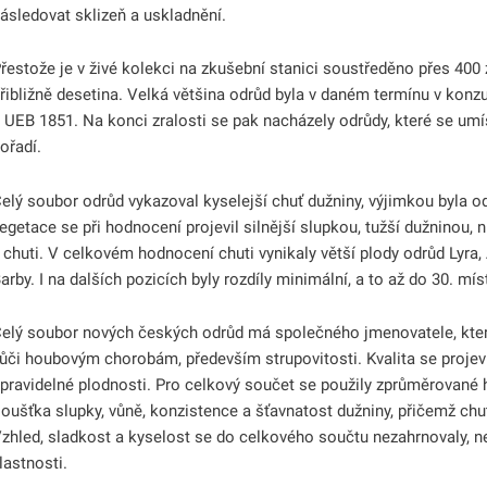
ásledovat sklizeň a uskladnění.
řestože je v živé kolekci na zkušební stanici soustředěno přes 400
řibližně desetina. Velká většina odrůd byla v daném termínu v konzu
 UEB 1851. Na konci zralosti se pak nacházely odrůdy, které se umíst
ořadí.
elý soubor odrůd vykazoval kyselejší chuť dužniny, výjimkou byla
egetace se při hodnocení projevil silnější slupkou, tužší dužninou,
 chuti. V celkovém hodnocení chuti vynikaly větší plody odrůd Lyra,
arby. I na dalších pozicích byly rozdíly minimální, a to až do 30. mís
elý soubor nových českých odrůd má společného jmenovatele, kterým
ůči houbovým chorobám, především strupovitosti. Kvalita se projevuje
 pravidelné plodnosti. Pro celkový součet se použily zprůměrované 
loušťka slupky, vůně, konzistence a šťavnatost dužniny, přičemž c
zhled, sladkost a kyselost se do celkového součtu nezahrnovaly, ne
lastnosti.