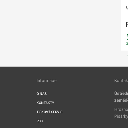
M
Informace
Kontak
Ústředn
O NÁS
zeměd
KONTAKTY
Hrozno
TISKOVÝ SERVIS
Pisárky
RSS