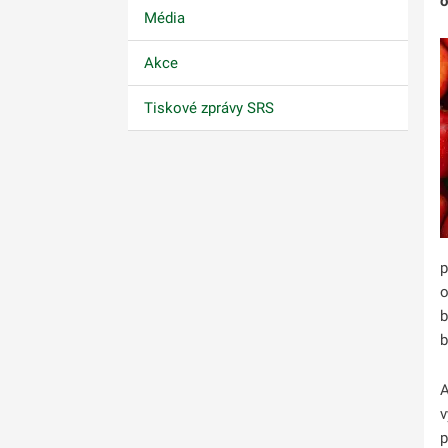
o
Média
Akce
Tiskové zprávy SRS
p
o
b
b
A
v
p