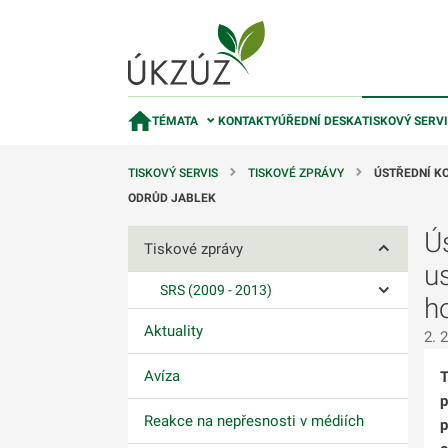
TÉMATA
KONTAKTY
ÚŘEDNÍ DESKA
TISKOVÝ SERV
TISKOVÝ SERVIS
TISKOVÉ ZPRÁVY
ÚSTŘEDNÍ KO
ODRŮD JABLEK
Ú
Tiskové zprávy
Ovládání p
u
SRS (2009 - 2013)
h
Ovládání p
Aktuality
2. 
Avíza
T
p
Reakce na nepřesnosti v médiích
p