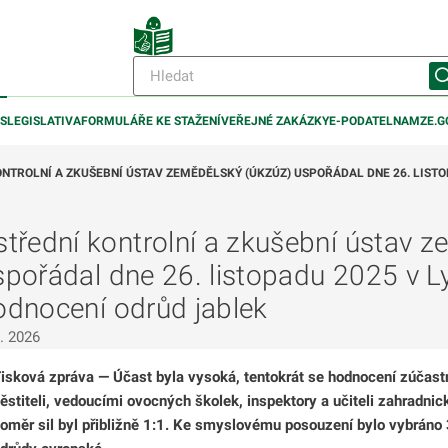
IS
LEGISLATIVA
FORMULÁŘE KE STAŽENÍ
VEŘEJNÉ ZAKÁZKY
E-PODATELNA
MZE.G
NTROLNÍ A ZKUŠEBNÍ ÚSTAV ZEMĚDĚLSKÝ (ÚKZÚZ) USPOŘÁDAL DNE 26. LIST
střední kontrolní a zkušební ústav 
odmenu
spořádal dne 26. listopadu 2025 v L
odnocení odrůd jablek
odmenu
2. 2026
isková zpráva
—
Účast byla vysoká, tentokrát se hodnocení zúčastn
ěstiteli, vedoucími ovocných školek, inspektory a učiteli zahradnick
oměr sil byl přibližně 1:1. Ke smyslovému posouzení bylo vybráno 