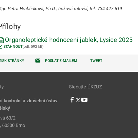
gr. Petra Hrabčáková, Ph.D., tisková mluvčí, tel. 734 427 619
Přílohy
Organoleptické hodnocení jablek, Lysice 2025
STÁHNOUT
(pdf, 592 kB)
TISK STRÁNKY
POSLAT E-MAILEM
TWEET
ty
Sledujte ÚKZÚZ
í kontrolní a zkušební ústav
ělský
vá 63/2,
, 60300 Brno