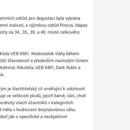
 zimních odrůd, pro degustaci byla vybrána
mní zralosti, s výjimkou odrůd Pinova, Idapaz
ily na 34., 35., 39. a 40. místě celkového
 odrůda UEB 6581. Nedostatek vláhy během
 nižší šťavnatostí a především navinulým tónem
 Admiral, Nikoleta, UEB 6481, Dark Rubín a
ta.
 je šlechtitelský cíl směřující k odolnosti
 ve velikosti plodů, jejich barvě, vůni, chuti
hodnoty všech účastníků v kategoriích:
huť měla v hodnocení dvojnásobnou váhu.
boť jde o specifické a neobjektivní