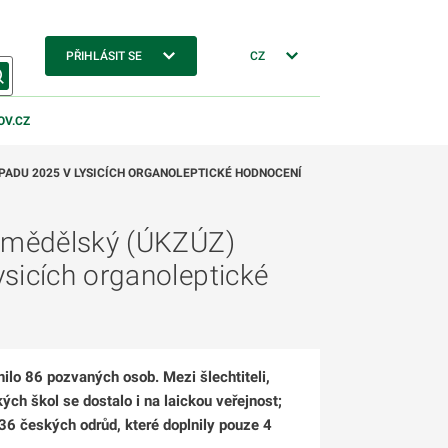
PŘIHLÁSIT SE
CZ
OV.CZ
OPADU 2025 V LYSICÍCH ORGANOLEPTICKÉ HODNOCENÍ
zemědělský (ÚKZÚZ)
ysicích organoleptické
ilo 86 pozvaných osob. Mezi šlechtiteli,
ých škol se dostalo i na laickou veřejnost;
36 českých odrůd, které doplnily pouze 4