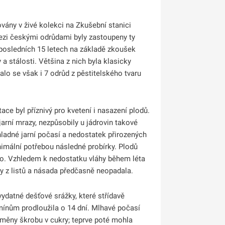
vány v živé kolekci na Zkušební stanici
ezi českými odrůdami byly zastoupeny ty
 posledních 15 letech na základě zkoušek
y a stálosti. Většina z nich byla klasicky
alo se však i 7 odrůd z pěstitelského tvaru
ce byl příznivý pro kvetení i nasazení plodů.
jarní mrazy, nezpůsobily u jádrovin takové
ladné jarní počasí a nedostatek přirozených
mální potřebou následné probírky. Plodů
alo. Vzhledem k nedostatku vláhy během léta
ody z listů a násada předčasně neopadala.
vydatné dešťové srážky, které střídavě
mínům prodloužila o 14 dní. Mlhavé počasí
eměny škrobu v cukry; teprve poté mohla