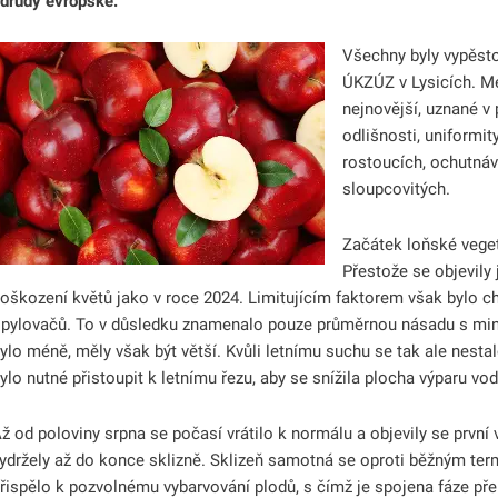
drůdy evropské.
Všechny byly vypěsto
ÚKZÚZ v Lysicích. M
nejnovější, uznané v
odlišnosti, uniformit
rostoucích, ochutnáv
sloupcovitých.
Začátek loňské vegeta
Přestože se objevily 
oškození květů jako v roce 2024. Limitujícím faktorem však bylo ch
pylovačů. To v důsledku znamenalo pouze průměrnou násadu s mini
ylo méně, měly však být větší. Kvůli letnímu suchu se tak ale nest
ylo nutné přistoupit k letnímu řezu, aby se snížila plocha výparu v
ž od poloviny srpna se počasí vrátilo k normálu a objevily se první 
ydržely až do konce sklizně. Sklizeň samotná se oproti běžným ter
řispělo k pozvolnému vybarvování plodů, s čímž je spojena fáze př