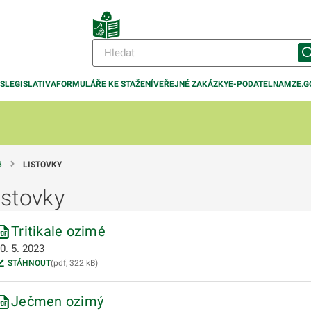
IS
LEGISLATIVA
FORMULÁŘE KE STAŽENÍ
VEŘEJNÉ ZAKÁZKY
E-PODATELNA
MZE.G
3
LISTOVKY
istovky
odmenu
Tritikale ozimé
odmenu
0. 5. 2023
STÁHNOUT
(pdf, 322 kB)
odmenu
Ječmen ozimý
odmenu