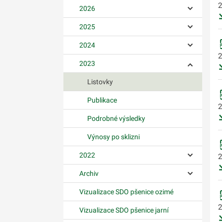
2
2026
Ovládání p
2025
Ovládání p
2024
Ovládání p
2
2023
Ovládání p
Listovky
Publikace
2
Podrobné výsledky
Výnosy po sklizni
2022
2
Ovládání p
Archiv
Ovládání p
Vizualizace SDO pšenice ozimé
2
Vizualizace SDO pšenice jarní