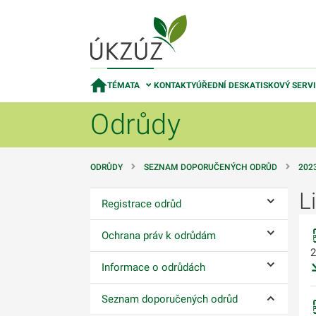
TÉMATA
KONTAKTY
ÚŘEDNÍ DESKA
TISKOVÝ SERV
Odrůdy
ODRŮDY
SEZNAM DOPORUČENÝCH ODRŮD
202
L
Registrace odrůd
Ovládání p
Ochrana práv k odrůdám
Ovládání p
2
Informace o odrůdách
Ovládání p
Seznam doporučených odrůd
Ovládání p