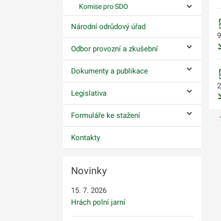
Komise pro SDO
Ovládání p
Národní odrůdový úřad
9
Odbor provozní a zkušební
Ovládání p
Dokumenty a publikace
Ovládání p
2
Legislativa
Ovládání p
Formuláře ke stažení
Ovládání p
Kontakty
Novinky
15. 7. 2026
Hrách polní jarní