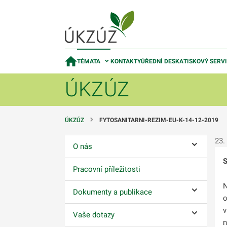
TÉMATA
KONTAKTY
ÚŘEDNÍ DESKA
TISKOVÝ SERV
ÚKZÚZ
ÚKZÚZ
FYTOSANITARNI-REZIM-EU-K-14-12-2019
23.
O nás
Ovládání p
S
Pracovní příležitosti
N
Dokumenty a publikace
Ovládání p
o
v
Vaše dotazy
Ovládání p
n