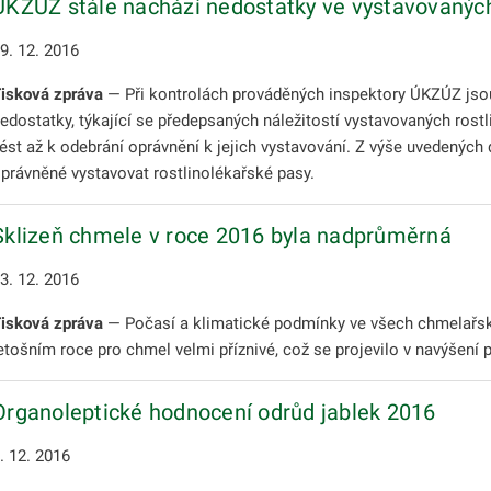
ÚKZÚZ stále nachází nedostatky ve vystavovaných
9. 12. 2016
isková zpráva
— Při kontrolách prováděných inspektory ÚKZÚZ jsou
edostatky, týkající se předepsaných náležitostí vystavovaných ros
ést až k odebrání oprávnění k jejich vystavování. Z výše uvedený
právněné vystavovat rostlinolékařské pasy.
Sklizeň chmele v roce 2016 byla nadprůměrná
3. 12. 2016
isková zpráva
— Počasí a klimatické podmínky ve všech chmelařský
etošním roce pro chmel velmi příznivé, což se projevilo v navýšení
Organoleptické hodnocení odrůd jablek 2016
. 12. 2016