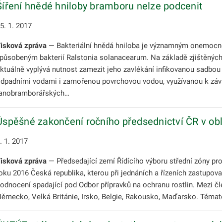
Šíření hnědé hniloby bramboru nelze podcenit
5. 1. 2017
isková zpráva
— Bakteriální hnědá hniloba je významným onemocněn
působeným bakterií Ralstonia solanacearum. Na základě zjištěnýc
ktuálně vyplývá nutnost zamezit jeho zavlékání infikovanou sadbou 
dpadními vodami i zamořenou povrchovou vodou, využívanou k záv
anobramborářských…
Úspěšné zakončení ročního předsednictví ČR v obla
. 1. 2017
isková zpráva
— Předsedající zemí Řídícího výboru střední zóny pro
oku 2016 Česká republika, kterou při jednáních a řízeních zastupo
odnocení spadající pod Odbor přípravků na ochranu rostlin. Mezi č
ěmecko, Velká Británie, Irsko, Belgie, Rakousko, Maďarsko. Téma