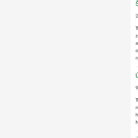
2
T
z
a
o
r
9
T
r
h
N