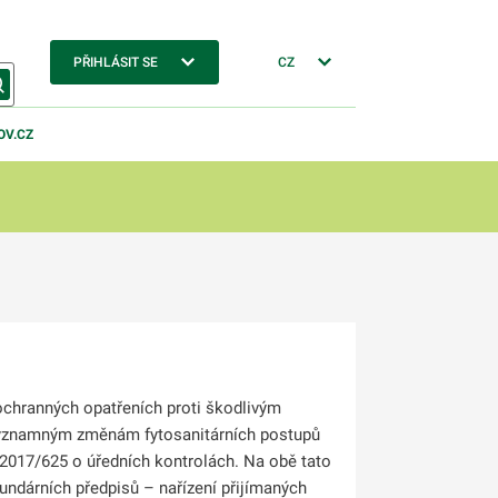
PŘIHLÁSIT SE
CZ
OV.CZ
ochranných opatřeních proti škodlivým
k významným změnám fytosanitárních postupů
) 2017/625 o úředních kontrolách. Na obě tato
undárních předpisů – nařízení přijímaných