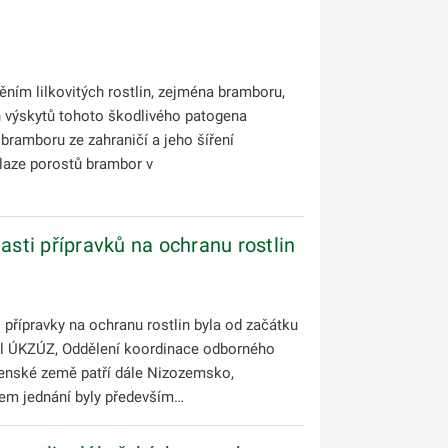
ím lilkovitých rostlin, zejména bramboru,
h výskytů tohoto škodlivého patogena
bramboru ze zahraničí a jeho šíření
laze porostů brambor v
sti přípravků na ochranu rostlin
 přípravky na ochranu rostlin byla od začátku
val ÚKZÚZ, Oddělení koordinace odborného
lenské země patří dále Nizozemsko,
tem jednání byly především…