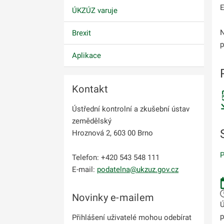
E
ÚKZÚZ varuje
N
Brexit
p
Aplikace
Kontakt
Ústřední kontrolní a zkušební ústav
zemědělský
Hroznová 2, 603 00 Brno
P
Telefon: +420 543 548 111
E-mail:
podatelna@ukzuz.gov.cz
Novinky e-mailem
Ú
p
Přihlášení uživatelé mohou odebírat