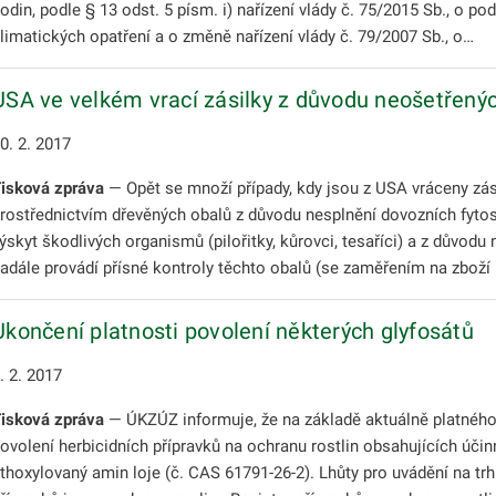
odin, podle § 13 odst. 5 písm. i) nařízení vlády č. 75/2015 Sb., o
limatických opatření a o změně nařízení vlády č. 79/2007 Sb., o…
USA ve velkém vrací zásilky z důvodu neošetřený
0. 2. 2017
isková zpráva
— Opět se množí případy, kdy jsou z USA vráceny zási
rostřednictvím dřevěných obalů z důvodu nesplnění dovozních fyto
ýskyt škodlivých organismů (pilořitky, kůrovci, tesaříci) a z dův
adále provádí přísné kontroly těchto obalů (se zaměřením na zbož
Ukončení platnosti povolení některých glyfosátů
. 2. 2017
isková zpráva
— ÚKZÚZ informuje, že na základě aktuálně platného 
ovolení herbicidních přípravků na ochranu rostlin obsahujících účin
thoxylovaný amin loje (č. CAS 61791-26-2). Lhůty pro uvádění na t