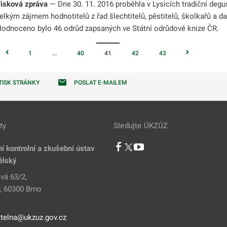
isková zpráva
— Dne 30. 11. 2016 proběhla v Lysicích tradiční degus
elkým zájmem hodnotitelů z řad šlechtitelů, pěstitelů, školkařů a d
odnoceno bylo 46 odrůd zapsaných ve Státní odrůdové knize ČR.
1
...
40
41
42
43
TISK STRÁNKY
POSLAT E-MAILEM
ty
Sledujte ÚKZÚZ
í kontrolní a zkušební ústav
ělský
vá 63/2,
, 60300 Brno
telna@ukzuz.gov.cz