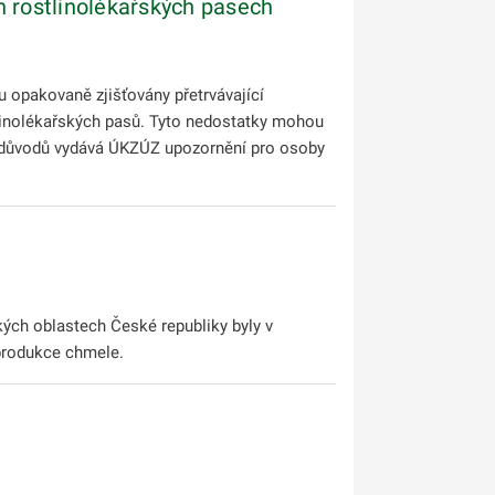
 rostlinolékařských pasech
 opakovaně zjišťovány přetrvávající
tlinolékařských pasů. Tyto nedostatky mohou
ch důvodů vydává ÚKZÚZ upozornění pro osoby
ch oblastech České republiky byly v
 produkce chmele.