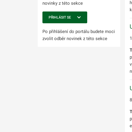
h
novinky z této sekce
k
PŘIHLÁSIT SE
Po přihlášení do portálu budete moci
1
zvolit odběr novinek z této sekce
T
p
v
n
8
T
p
e