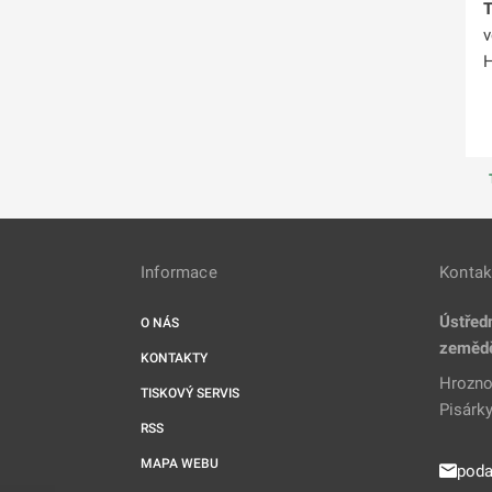
T
v
H
Informace
Kontak
Ústředn
O NÁS
zeměd
KONTAKTY
Hrozno
TISKOVÝ SERVIS
Pisárky
RSS
MAPA WEBU
poda