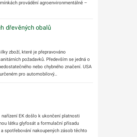
 podmínkách provádění agroenvironmentálně –
ch dřevěných obalů
lky zboží, které je přepravováno
sanitárních požadavků. Především se jedná o
odu nedostatečného nebo chybného značení. USA
í určeném pro automobilový…
nařízení EK došlo k ukončení platnosti
nou látku glyfosát a formulační přísadu
rh a spotřebování nakoupených zásob těchto