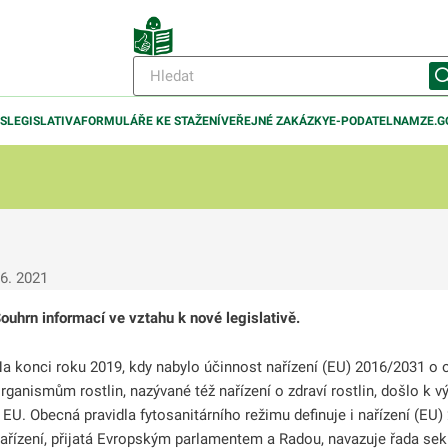
IS
LEGISLATIVA
FORMULÁŘE KE STAŽENÍ
VEŘEJNÉ ZAKÁZKY
E-PODATELNA
MZE.G
 6. 2021
odmenu
ouhrn informací ve vztahu k nové legislativě.
a konci roku 2019, kdy nabylo účinnost nařízení (EU) 2016/2031 o 
odmenu
rganismům rostlin, nazývané též nařízení o zdraví rostlin, došlo 
 EU. Obecná pravidla fytosanitárního režimu definuje i nařízení (EU
odmenu
ařízení, přijatá Evropským parlamentem a Radou, navazuje řada sek