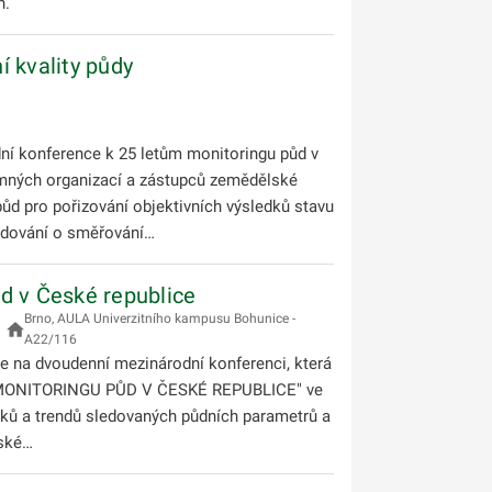
n.
 kvality půdy
dní konference k 25 letům monitoringu půd v
kumných organizací a zástupců zemědělské
d pro pořizování objektivních výsledků stavu
hodování o směřování…
d v České republice
Brno, AULA Univerzitního kampusu Bohunice -
A22/116
dvoudenní mezinárodní konferenci, která
let MONITORINGU PŮD V ČESKÉ REPUBLICE" ve
dků a trendů sledovaných půdních parametrů a
eské…