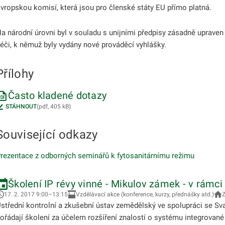
vropskou komisí, která jsou pro členské státy EU přímo platná.
a národní úrovni byl v souladu s unijními předpisy zásadně upraven
éči, k němuž byly vydány nové prováděcí vyhlášky.
Přílohy
Často kladené dotazy
STÁHNOUT
(pdf, 405 kB)
Související odkazy
rezentace z odborných seminářů k fytosanitárnímu režimu
Školení IP révy vinné - Mikulov zámek - v rám
17. 2. 2017 9:00–13:15
Vzdělávací akce (konference, kurzy, přednášky atd.)
střední kontrolní a zkušební ústav zemědělský ve spolupráci se 
ořádají školení za účelem rozšíření znalostí o systému integrované