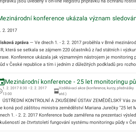
řípravků jsou uvedeny v on-line Registru přípravků na ochranu rostli
Mezinárodní konference ukázala význam sledování
. 2. 2017
isková zpráva
— Ve dnech 1. - 2. 2. 2017 proběhla v Brně mezináro
R, která se setkala se zájmem 220 účastníků z řad státních i výz
raxe. Konference ukázala jak významným nástrojem je monitoring pů
ůd v České republice a tím i jedním z důležitých podkladů pro roz
Mezinárodní konference - 25 let monitoringu pů
1. 2. 2017 8:30 –2. 2. 2017
Vzdělávací akce (konference, kurzy, přednášky
13:00
atd.)
STŘEDNÍ KONTROLNÍ A ZKUŠEBNÍ ÚSTAV ZEMĚDĚLSKÝ Vás zve na 
e koná pod záštitou ministra zemědělství Mariana Jurečky "25 
nech 1. - 2. 2. 2017 Konference bude zaměřena na prezentaci výsle
kušeností ze čtvrtstoletí fungování systému monitoringu půdy v Č