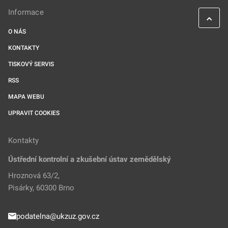
Informace
O NÁS
KONTAKTY
TISKOVÝ SERVIS
RSS
MAPA WEBU
UPRAVIT COOKIES
Kontakty
Ústřední kontrolní a zkušební ústav zemědělský
Hroznová 63/2,
Pisárky, 60300 Brno
podatelna@ukzuz.gov.cz