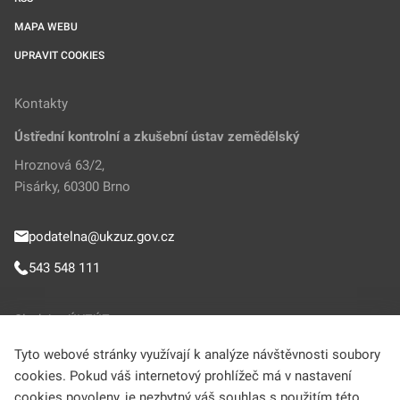
MAPA WEBU
UPRAVIT COOKIES
Kontakty
Ústřední kontrolní a zkušební ústav zemědělský
Hroznová 63/2,
Pisárky, 60300 Brno
podatelna@ukzuz.gov.cz
543 548 111
Sledujte ÚKZÚZ
Tyto webové stránky využívají k analýze návštěvnosti soubory
cookies. Pokud váš internetový prohlížeč má v nastavení
cookies povoleny, je nezbytný váš souhlas s použitím této